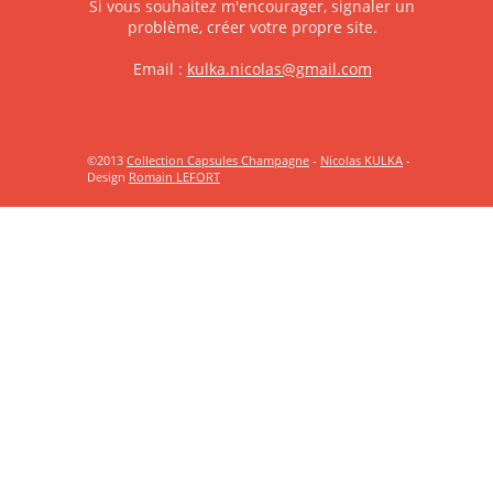
Si vous souhaitez m'encourager, signaler un
problème, créer votre propre site.
Email :
kulka.nicolas@gmail.com
©2013
Collection Capsules Champagne
-
Nicolas KULKA
-
Design
Romain LEFORT