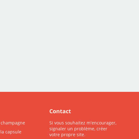
Contact
u champagne
Si vous souhaitez m'encourager,
signaler un problème, créer
 la capsule
votre propre site.